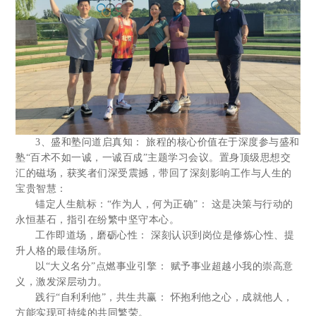
3、盛和塾问道启真知： 旅程的核心价值在于深度参与盛和
塾“百术不如一诚，一诚百成”主题学习会议。置身顶级思想交
汇的磁场，获奖者们深受震撼，带回了深刻影响工作与人生的
宝贵智慧：
锚定人生航标：“作为人，何为正确”： 这是决策与行动的
永恒基石，指引在纷繁中坚守本心。
工作即道场，磨砺心性： 深刻认识到岗位是修炼心性、提
升人格的最佳场所。
以“大义名分”点燃事业引擎： 赋予事业超越小我的崇高意
义，激发深层动力。
践行“自利利他”，共生共赢： 怀抱利他之心，成就他人，
方能实现可持续的共同繁荣。