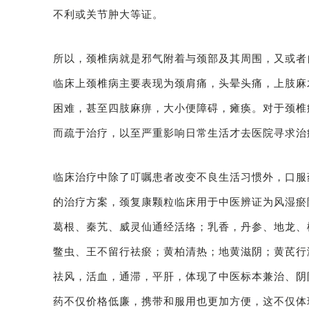
不利或关节肿大等证。
所以，颈椎病就是邪气附着与颈部及其周围，又或者
临床上颈椎病主要表现为颈肩痛，头晕头痛，上肢麻
困难，甚至四肢麻痹，大小便障碍，瘫痪。对于颈椎
而疏于治疗，以至严重影响日常生活才去医院寻求治
临床治疗中除了叮嘱患者改变不良生活习惯外，口服
的治疗方案，颈复康颗粒临床用于中医辨证为风湿瘀
葛根、秦艽、威灵仙通经活络；乳香，丹参、地龙、
鳖虫、王不留行祛瘀；黄柏清热；地黄滋阴；黄芪行
祛风，活血，通滞，平肝，体现了中医标本兼治、阴
药不仅价格低廉，携带和服用也更加方便，这不仅体