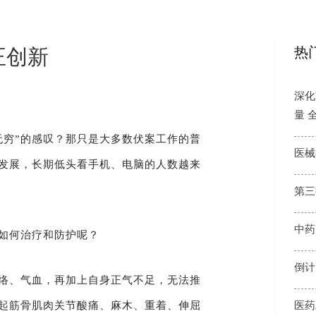
热
正创新
深化
量 
无穷”的感叹？那只是大多数伏案工作的普
医械
发展，长期低头看手机、电脑的人数越来
第三
中药
如何治疗和防护呢？
倒计
络、气血，再加上自身正气不足，无法推
起筋骨肌肉关节酸痛、麻木、重着、伸屈
医药