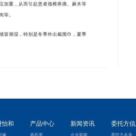
症加重，从而引起患者颈椎疼痛、麻木等
肉等。
感冒潮湿，特别是冬季外出戴围巾，夏季
进怡和
产品中心
新闻资讯
委托方信
印象
基药类
企业新闻
委托方名录