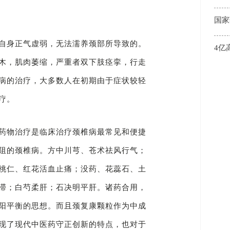
国家
自身正气虚弱，无法濡养颈部所导致的。
4亿
木，肌肉萎缩，严重者双下肢痉挛，行走
病的治疗，大多数人在初期由于症状较轻
疗。
药物治疗是临床治疗颈椎病最常见和便捷
阻的颈椎病。方中川芎、苍术祛风行气；
桃仁、红花活血止痛；没药、花蕊石、土
滞；白芍柔肝；石决明平肝。诸药合用，
阳平衡的思想。而且颈复康颗粒作为中成
现了现代中医药守正创新的特点，也对于